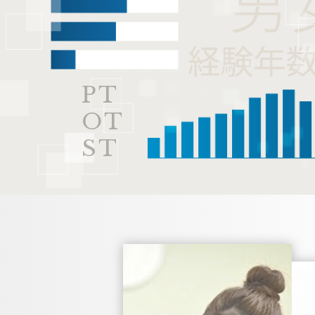
PT
OT
ST