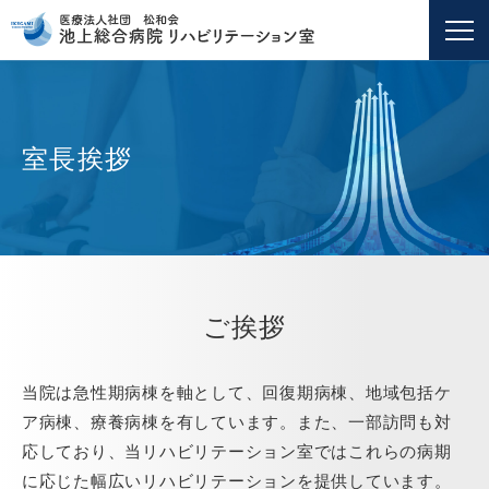
トップ
室長挨拶
室長挨拶
基本方針
特長・概要・実績
ご挨拶
1日の流れ
当院は急性期病棟を軸として、回復期病棟、地域包括ケ
ア病棟、療養病棟を有しています。また、一部訪問も対
部門紹介
応しており、当リハビリテーション室ではこれらの病期
に応じた幅広いリハビリテーションを提供しています。